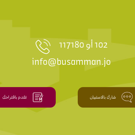
102 أو 117180
info@busamman.jo
شارك بالاستبيان
تقدم باقتراحك